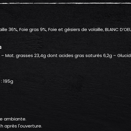
le 36%, Foie gras 9%, Foie et gésiers de volaille, BLANC D’OEUF, 
s
 kj – Mat. grasses 23,4g dont acides gras saturés 6,2g – Gluci
 : 195g
re ambiante.
 après l'ouverture.